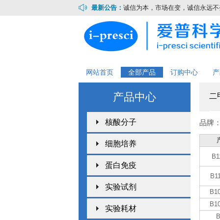
最新公告：
诚信为本，市场在变，诚信永远不变.
网站首页
全部产品
订购中心
产
产品中心
二
核酸分子
品牌
细胞培养
B1
蛋白免疫
B1
实验试剂
B1
B1
实验耗材
B